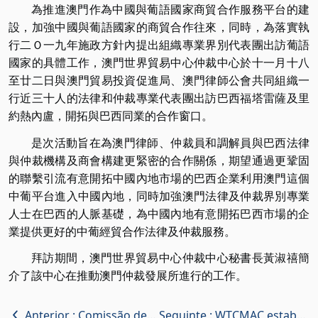
為推進澳門作為中國與葡語國家商貿合作服務平台的建
設，加強中國與葡語國家的商貿合作往來，同時，為落實執
行二Ｏ一九年施政方針內提出組織專業界別代表團出訪葡語
國家的具體工作，澳門世界貿易中心仲裁中心於十一月十八
至廿二日與澳門貿易投資促進局、澳門律師公會共同組織一
行近三十人的法律和仲裁專業代表團出訪巴西福塔雷薩及里
約熱內盧，開拓與巴西同業的合作窗口。
是次活動旨在為澳門律師、仲裁員和調解員與巴西法律
與仲裁機構及商會構建更緊密的合作關係，期望通過更鞏固
的聯繫引流有意開拓中國內地市場的巴西企業利用澳門這個
中葡平台進入中國內地，同時加強澳門法律及仲裁界別專業
人士在巴西的人脈基礎，為中國內地有意開拓巴西市場的企
業提供更好的中葡經貿合作法律及仲裁服務。
拜訪期間，澳門世界貿易中心仲裁中心秘書長黃淑禧簡
介了該中心在推動澳門仲裁發展所進行的工作。
Anterior :
Comissão de Arbitragem da Ordem dos Advogados de Hong Kong visita WTCMAC
Seguinte :
WTCMAC estabelece Posto de Consulta de Mediação