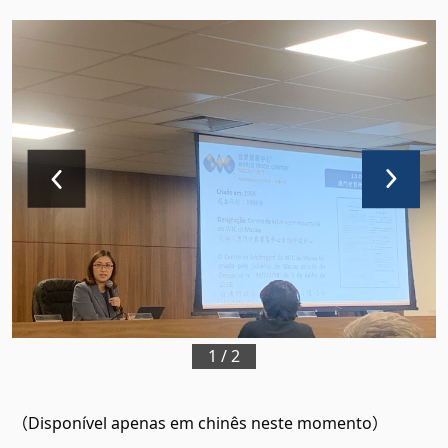
1
/
2
（
Disponível apenas em chinês neste momento
）