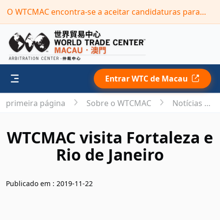
O WTCMAC encontra-se a aceitar candidaturas para o novo mandato do seu “Painel de Árbitros”(Prazo: 30 de setembro de 2026)
Entrar WTC de Macau
primeira página
Sobre o WTCMAC
Notícias e Comunicados de Imprensa
WTCMAC visita Fortaleza e
Rio de Janeiro
Publicado em : 2019-11-22