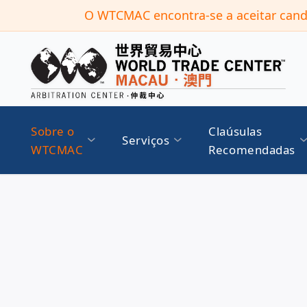
O WTCMAC encontra-se a aceitar candi
Sobre o
Claúsulas
Serviços
WTCMAC
Recomendadas