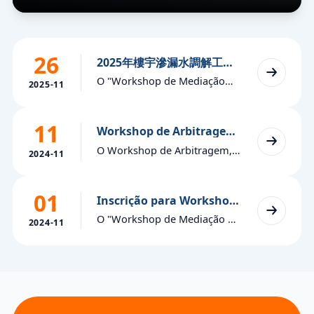
26
2025年樓宇滲漏水調解工作
坊現正接受報名
O "Workshop de Mediação
（Disponível apenas em
2025-11
sobre Infiltrações em
chinês neste momento）
Edifícios", organizado pelo
11
"Centro de Arbitragem do
Workshop de Arbitragem
2024
World Trade Center de
O Workshop de Arbitragem,
2024-11
Macau", tem inscrições
organizado pelo Centro de
abertas. O prazo final para a
Arbitragem do Macau World
inscrição é às 17h30 de
01
Trade Centre, tem inscrições
Inscrição para Workshop
quarta-feira, 10 de dezembro
de Mediação de Disputas
abertas. O prazo limite para a
O "Workshop de Mediação de
de 2025. Consulte o anúncio e
de Investimento CEP
2024-11
inscrição é às 17h30 de
Controvérsias de
segunda-feira, 25 de
Investimento da CEPA",
novembro de 2024.
organizado pelo "Centro de
Arbitragem do Centro de
Comércio Mundial de Macau",
tem inscrições abertas. O