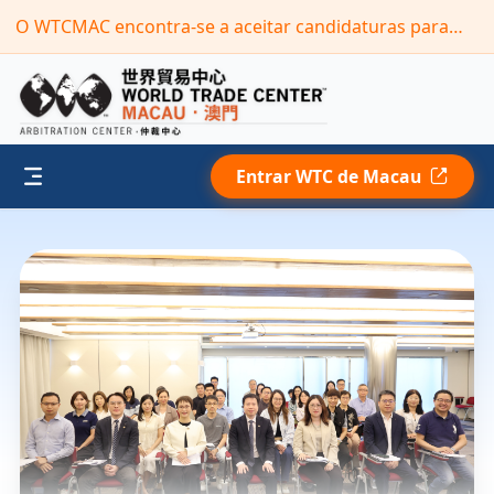
O WTCMAC encontra-se a aceitar candidaturas para o novo mandato do seu “Painel de Árbitros”(Prazo: 30 de setembro de 2026)
Entrar WTC de Macau