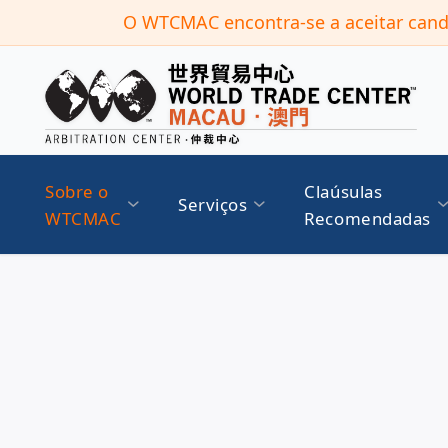
O WTCMAC encontra-se a aceitar candi
Sobre o
Claúsulas
Serviços
WTCMAC
Recomendadas