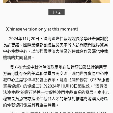
2
/
2
（
Chinese version only at this moment
）
2024
年
11
月
20
日，珠海國際仲裁院院長余學旺帶同副院
長許智銘、國際業務部副總監吳天宇等人訪問澳門世界貿易
中心仲裁中心，以加強粵港澳大灣區的仲裁合作及深化仲裁
機構的共同發展。
雙方在會議中就消除澳珠兩地在法律認知及法律適用等
方面可能存在的差異和壁壘展開交流。澳門世界貿易中心仲
裁中心主席徐偉坤於會上表示，隨着《關於修訂〈
CEPA
服務
貿易協議〉的協議二》於
2024
年
10
月
10
日起生效，
“
澳資澳
法澳仲裁
”
的實行將進一步促進澳門仲裁事業的發展。本中心
秘書長黃淑禧亦指出仲裁員人才的培訓對推進粵港澳大灣區
的仲裁協同發展具有重要意義。