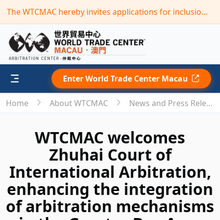
The WTCMAC hereby invites applications for inclusion in its new term of the “Panel of Arbitrators”(Deadline: September 30,2026)
Enter World Trade Center Macau
Home
About WTCMAC
News and Press Releases
WTCMAC welcomes
Zhuhai Court of
International Arbitration,
enhancing the integration
of arbitration mechanisms