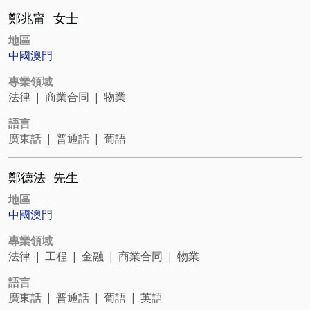
鄭兆甯
女士
地區
中國澳門
專業領域
法律
|
商業合同
|
物業
語言
廣東話
|
普通話
|
葡語
鄭德法
先生
地區
中國澳門
專業領域
法律
|
工程
|
金融
|
商業合同
|
物業
語言
廣東話
|
普通話
|
葡語
|
英語