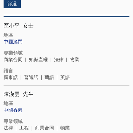
篩選
區小平
女士
地區
中國澳門
專業領域
商業合同
|
知識產權
|
法律
|
物業
語言
廣東話
|
普通話
|
葡語
|
英語
陳漢雲
先生
地區
中國香港
專業領域
法律
|
工程
|
商業合同
|
物業