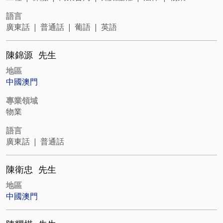
語言
廣東話
|
普通話
|
葡語
|
英語
陳錦源
先生
地區
中國澳門
專業領域
物業
語言
廣東話
|
普通話
陳衛忠
先生
地區
中國澳門