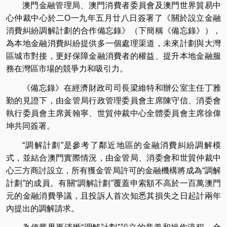
澳門金融管理局、澳門消費者委員會及澳門世界貿易中
心仲裁中心於二O一九年五月廿八日簽署了《關於設立金融
消費糾紛調解計劃的合作備忘錄》（下簡稱《備忘錄》），
為本地金融消費糾紛提供多一個處理渠道，未來計劃與大灣
區城市對接，更好保障金融消費者的權益、提升本地金融服
務在灣區市場的競爭力和吸引力。
《備忘錄》在經濟財政司司長梁維特和辦公室主任丁雅
勤的見證下，由金管局行政管理委員會主席陳守信、消委會
執行委員會主席黃翰寧、世貿仲裁中心全體委員會主席徐偉
坤共同簽署。
“調解計劃”是參考了鄰近地區的金融消費糾紛調解模
式，並結合澳門實際情況，由金管局、消委會和世貿仲裁中
心三方商討設立，所有獲金管局許可的金融機構將成為“調解
計劃”的成員。有關“調解計劃”覆蓋申索額不高於一百萬澳門
元的金融消費爭議，且投訴人首次知悉其損失之日起計兩年
內提出的調解請求。