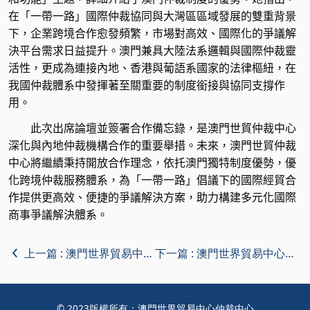
在「一帶一路」國際仲裁協同與大灣區區域發展的雙重背景
下，企業跨境合作愈發頻繁，市場對高效、國際化的爭議解
決平台需求日益提升。澳門兼具大陸法系邏輯與國際仲裁靈
活性，更成為連接內地、香港與葡語系國家的法律樞紐，在
我國仲裁體系中發揮著至關重要的制度銜接與協同支撐作
用。
此次出席論壇並簽署合作備忘錄，是澳門世貿仲裁中心
深化與內地仲裁機構合作的重要舉措。未來，澳門世貿仲裁
中心將繼續秉持開放合作理念，依托澳門獨特制度優勢，優
化跨境仲裁服務體系，為「一帶一路」倡議下的國際經貿合
作提供更高效、便捷的爭議解決方案，助力構建多元化國際
商事爭議解決體系。
上一篇 :
澳門世界貿易中心仲裁中心2025年度數據情況
下一篇 :
澳門世界貿易中心仲裁中心舉辦「樓宇滲漏水調解工作坊」
© 2023版權所有：澳門世界貿易中心仲裁中心