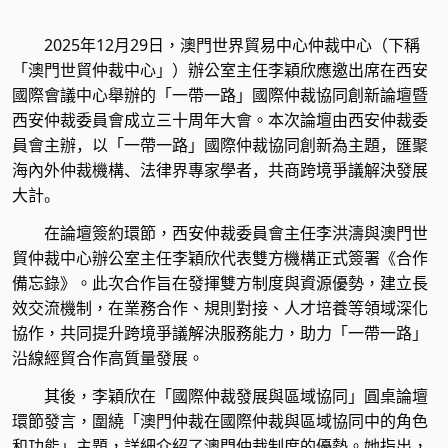
2025
年
12
月
29
日，澳門世界貿易中心仲裁中心（下稱
「澳門世貿仲裁中心」）辦公室主任李穎欣應邀出席在西安
國際會議中心舉辦的「一帶一路」國際仲裁協同創新論壇暨
西安仲裁委員會成立三十周年大會。
本次論壇由西安仲裁委
員會主辦，以「一帶一路」國際仲裁協同創新為主題，匯聚
海內外仲裁機構、法律界專家學者，共商跨境爭議解決發展
大計。
在論壇簽約環節，西安仲裁委員會主任李洪濤與澳門世
貿仲裁中心辦公室主任李穎欣代表雙方機構正式簽署《合作
備忘錄》。此次合作旨在發揮雙方制度與資源優勢，建立長
效交流機制，在業務合作、規則對接、人才培養等領域深化
協作，共同提升跨境爭議解決服務能力，助力「一帶一路」
沿線經貿合作高質量發展。
其後，李穎欣在「國際仲裁發展與區域協同」圓桌論壇
環節發言，圍繞「澳門仲裁在國際仲裁與區域協同中的角色
和功能」主題，詳細介紹了澳門仲裁制度的優勢。她指出，