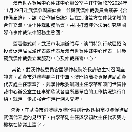
澳門世界貿易中心仲裁中心辦公室主任李穎欣於
2024
年
11
月
29
日赴武漢參與座談會，並與武漢仲裁委員會簽署《合
作備忘錄》。該《合作備忘錄》旨在加強雙方在仲裁領域的
合作交流，優化仲裁服務品質，共同打造涉外法治研究與國
際商事仲裁法律服務生態圈。
簽署儀式前，武漢市港澳辦領導、澳門特別行政區招商
投資促進局武漢代表處代表及澳門世貿仲裁中心代表一同參
觀武漢仲裁委立案服務中心及仲裁庭審中心。
其後，武漢仲裁委員會國際仲裁院院長許敏主持召開座
談會。武漢市港澳辦副主任李軍、澳門招商投資促進局武漢
代表處主任李雪雅、武漢仲裁委辦副主任李芊和澳門世貿仲
裁中心辦公室主任李穎欣就各自所屬單位的工作情況進行介
紹，就進一步加强合作進行深入交流。
會後，在武漢市港澳辦及澳門特別行政區招商投資促進局
武漢代表處的見證下，由李芊副主任與李穎欣主任代表雙方
機構在協議上簽字。