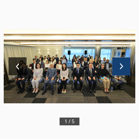
1
/
5