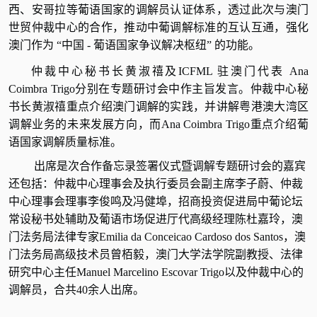
西、安哥拉等葡语国家的调解员认证体系，透过此次与澳门
世贸仲裁中心的合作，推动中葡调解标准的互认互通，强化
澳门作为
“
中国
-
葡语国家争议解决枢纽
”
的功能。
仲裁中心秘书长黄淑禧及
ICFML
驻澳门代表
Ana
Coimbra Trigo
分别在专题研讨会中作主旨发言。仲裁中心秘
书长黄淑禧重点介绍澳门调解的实践，并讲解粤港澳大湾区
调解业务的未来发展方向，而
Ana Coimbra Trigo
重点介绍葡
语国家调解质量标准。
出席是次合作备忘录签署仪式暨调解专题研讨会的嘉宾
还包括：仲裁中心理事会及执行委
员会副主席
李子蔚、
仲裁
中心理事会理事李俊鸣及冯健埠，招商投资促进局中葡论坛
常设秘书处辅助及葡语市场促进厅代高级经理
陈杜嘉玲，澳
门法务局法律专家
Emilia da Conceicao Cardoso dos Santos
，澳
门法务局高级技术员曾栢毅，澳门大学法学院副教授、法律
研究中心主任
Manuel Marcelino Escovar Trigo
以及
仲裁中心的
调解员
，合
共
40
余
人出席
。