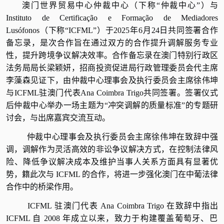
澳门世界贸易中心仲裁中心
（下称
“
仲裁中心
”
）
与
Instituto de Certificação e Formação d
e Mediadores
Lusófonos
（下称
“ICFML”
）
于
2025
年
6
月
24
日共同签署合作
备忘录，是次合作旨在通过双方的合作提升调解服务专业
性，提升跨境争议解决效率。合作备忘录在澳门特别行政区
法务局局长梁颖妍，招商投资促进局行政管理委员会代主席
李藻森见证下，由仲裁中心理事会及执行委员会主席徐伟坤
与
ICFML
驻澳门代表
Ana Coimbra Trigo
共同签署。签署仪式
后仲裁中心举办一场主题为“冲突调解的质量标准”的专题研
讨会，与出席嘉宾交流互动。
仲裁中心理事会及执行委员会主席徐伟坤在致辞中强
调，调解作为灵活高效的非讼争议解决方式，在控制法律风
险、降低争议解决成本及维护当事人关系方面具有显著优
势，籍此次与
ICFML
的合作，将进一步强化澳门在中葡法律
合作中的桥梁作用。
ICFML
驻澳门代表
Ana Coimbra Trigo
在致辞中指出
ICFML
自
2008
年成立以来，致力于构建覆盖葡萄牙、巴